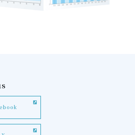
us
ebook