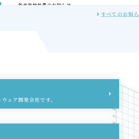
年末年始休業のお知らせ
すべてのお知
年末年始休業のお知らせ
「Internet Explorerサポート終了とその後」
を公
「PPAP方式のリスクと代替手段」
を公開
「Emotetの脅威と対策」
を公開
「ホームページの改ざんはどのように行われるのか」
トウェア開発会社です。